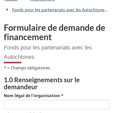
�tes
C
n
a
ici
Fonds pour les partenariats avec les Autochtones
n
:
a
d
Formulaire de demande de
a
financement
.
c
a
Fonds pour les partenariats avec les
Autochtones
*
= Champs obligatoires
1.0 Renseignements sur le
demandeur
Nom légal de l’organisation
*