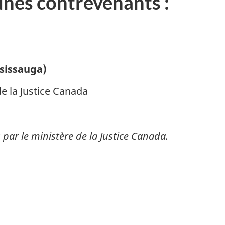
eunes contrevenants :
a
d
a
a
sissauga)
de la Justice Canada
par le ministère de la Justice Canada.