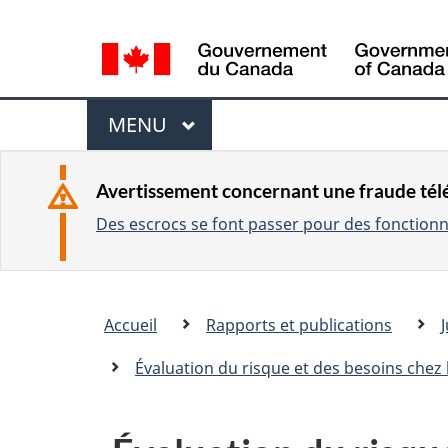
L
a
n
M
g
MENU
P
u
e
R
a
I
n
Avertissement concernant une fraude té
g
N
Des escrocs se font passer pour des fonctionna
u
C
e
I
s
P
e
Vous
A
Accueil
Rapports et publications
l
�tes
L
e
ici
Évaluation du risque et des besoins chez
c
:
t