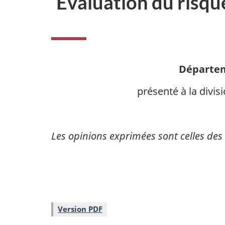
Évaluation du risque
i
o
n
Départem
présenté à la divis
Les opinions exprimées sont celles des
Version PDF