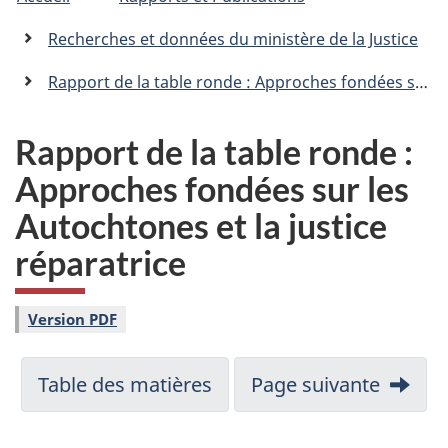
�tes
C
n
a
ici
Recherches et données du ministère de la Justice
n
:
a
Rapport de la table ronde : Approches fondées sur les Autochtones et la justice réparatrice
d
a
.
Rapport de la table ronde :
c
Approches fondées sur les
a
Autochtones et la justice
réparatrice
Version PDF
Table des matières
Page suivante