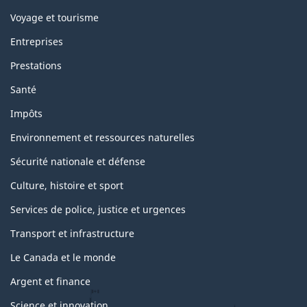
m
Voyage et tourisme
e
s
Entreprises
e
t
Prestations
s
u
Santé
j
e
Impôts
t
s
Environnement et ressources naturelles
Sécurité nationale et défense
Culture, histoire et sport
Services de police, justice et urgences
Transport et infrastructure
Le Canada et le monde
Argent et finance
Science et innovation