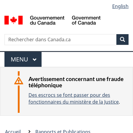
L
English
Passer
Passer
Passer
a
au
à
à
contenu
«
la
n
principal
À
version
g
propos
HTML
R
R
u
R
de
simplifiée
e
e
e
a
ce
c
c
c
M
site
g
h
MENU
P
h
h
e
e
e
R
e
e
r
s
r
I
n
c
r
Avertissement concernant une fraude
e
c
N
téléphonique
h
u
c
h
l
C
e
e
Des escrocs se font passer pour des
h
e
r
I
fonctionnaires du ministère de la Justice
.
e
c
d
P
a
t
A
n
i
Vous
L
s
o
Accueil
Rapports et Publications