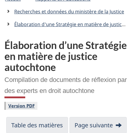
�tes
C
n
a
ici
Recherches et données du ministère de la Justice
n
:
a
Élaboration d'une Stratégie en matière de justice autochtone : Compilation de documents de réflexion par des experts en droit autochtone
d
a
.
Élaboration d’une Stratégie
c
en matière de justice
a
autochtone
Compilation de documents de réflexion par
des experts en droit autochtone
Version PDF
Table des matières
Page suivante