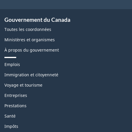
Gouvernement du Canada
Toutes les coordonnées
Ministères et organismes
À propos du gouvernement
T
Emplois
h
è
Immigration et citoyenneté
m
Voyage et tourisme
e
s
Entreprises
e
t
Prestations
s
u
Santé
j
e
Impôts
t