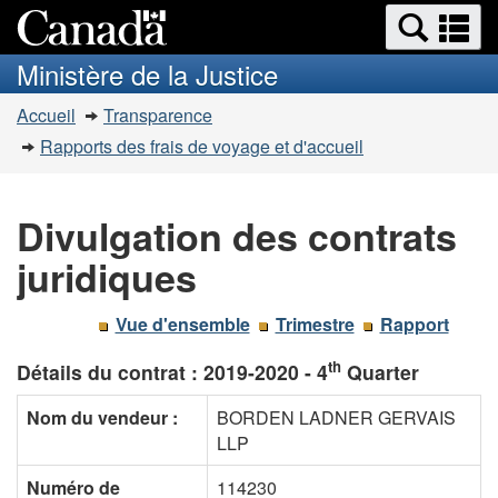
Recherche
Re
Passer
Passer
et
et
au
à
Ministère de la Justice
menus
contenu
la
m
Vous
principal
version
Accueil
Transparence
êtes
HTML
Rapports des frais de voyage et d'accueil
simplifiée
ici
:
Divulgation des contrats
juridiques
Vue d'ensemble
Trimestre
Rapport
th
Détails du contrat :
2019-2020 - 4
Quarter
Nom du vendeur :
BORDEN LADNER GERVAIS
LLP
Numéro de
114230