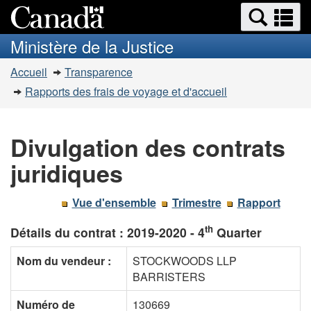
Recherche
Re
Passer
Passer
et
et
au
à
Ministère de la Justice
menus
contenu
la
m
Vous
principal
version
Accueil
Transparence
êtes
HTML
Rapports des frais de voyage et d'accueil
simplifiée
ici
:
Divulgation des contrats
juridiques
Vue d'ensemble
Trimestre
Rapport
th
Détails du contrat :
2019-2020 - 4
Quarter
Nom du vendeur :
STOCKWOODS LLP
BARRISTERS
Numéro de
130669