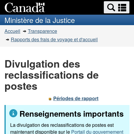
Recherche
Re
Passer
Passer
et
et
au
à
Ministère de la Justice
menus
contenu
la
m
Vous
principal
version
Accueil
Transparence
êtes
HTML
Rapports des frais de voyage et d'accueil
simplifiée
ici
:
Divulgation des
reclassifications de
postes
Périodes de rapport
Renseignements importants
La divulgation des reclassifications de postes est
maintenant disponible sur le
Portail du gouvernement