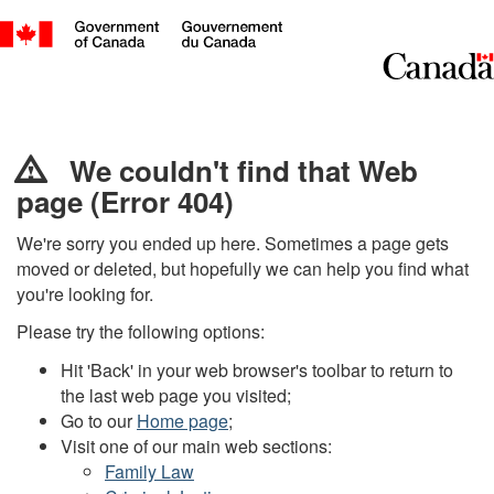
We
couldn't
We couldn't find that Web
page (Error 404)
find
that
We're sorry you ended up here. Sometimes a page gets
moved or deleted, but hopefully we can help you find what
Web
you're looking for.
page
Please try the following options:
(Error
Hit 'Back' in your web browser's toolbar to return to
the last web page you visited;
404)
Go to our
Home page
;
/
Visit one of our main web sections:
Family Law