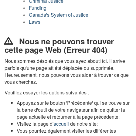
Nous
Criminal Justice
Funding
ne
Canada's System of Justice
pouvons
Laws
trouver
Nous ne pouvons trouver
cette
cette page Web (Erreur 404)
page
Nous sommes désolés que vous ayez abouti ici. Il arrive
Web
parfois qu'une page ait été déplacée ou supprimée.
Heureusement, nous pouvons vous aider à trouver ce que
(Erreur
vous cherchez.
404)
Veuillez essayer les options suivantes :
Appuyez sur le bouton 'Précédente' qui se trouve sur
la barre d'outil de votre navigateur afin de quitter la
page actuelle et retourner à la page précédente;
Visitez la page d'
accueil
de notre site;
Vous pourriez également visiter les différentes