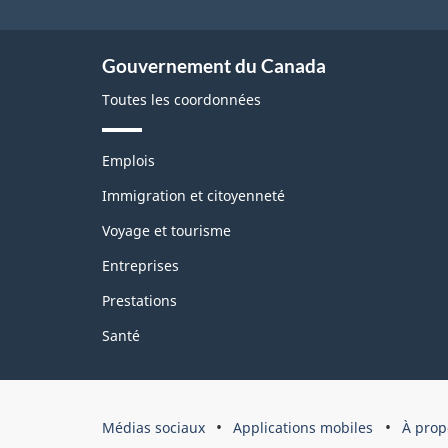
Gouvernement du Canada
Toutes les coordonnées
T
Emplois
h
è
Immigration et citoyenneté
m
Voyage et tourisme
e
s
Entreprises
e
t
Prestations
s
u
Santé
j
e
t
s
Médias sociaux
Applications mobiles
À prop