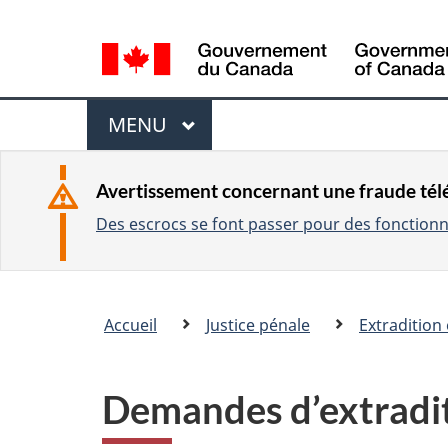
L
a
n
M
g
MENU
P
u
e
R
a
I
n
Avertissement concernant une fraude té
g
N
Des escrocs se font passer pour des fonctionna
u
C
e
I
s
P
e
Vous
A
Accueil
Justice pénale
Extradition 
l
�tes
L
e
ici
c
:
Demandes d’extradit
t