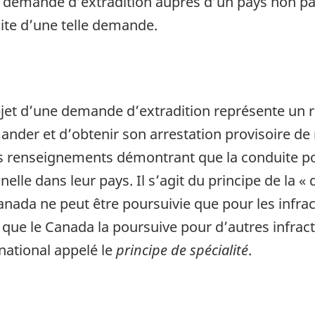
e demande d’extradition auprès d’un pays non part
uite d’une telle demande.
bjet d’une demande d’extradition représente un r
demander et d’obtenir son arrestation provisoire d
s renseignements démontrant que la conduite po
elle dans leur pays. Il s’agit du principe de la « 
ada ne peut être poursuivie que pour les infract
 que le Canada la poursuive pour d’autres infract
rnational appelé le
principe de spécialité
.