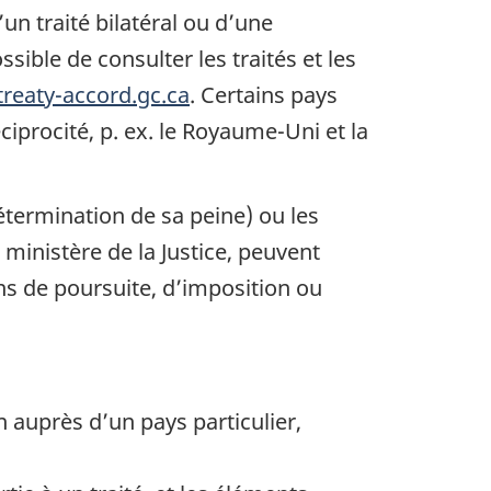
a
n traité bilatéral ou d’une
d
a
sible de consulter les traités et les
reaty-accord.gc.ca
. Certains pays
iprocité, p. ex. le Royaume-Uni et la
a
termination de sa peine) ou les
ministère de la Justice, peuvent
ns de poursuite, d’imposition ou
 auprès d’un pays particulier,