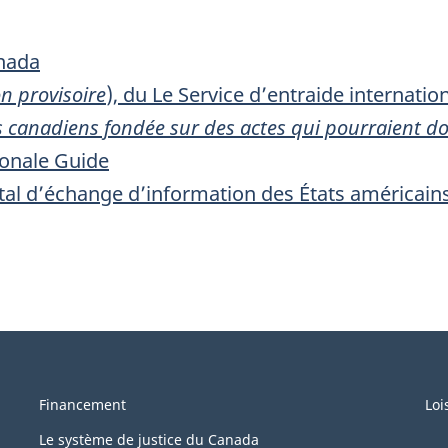
anada
on provisoire
), du Le Service d’entraide internatio
ns canadiens fondée sur des actes qui pourraient d
ionale Guide
l d’échange d’information des États américains r
Financement
Loi
Le système de justice du Canada