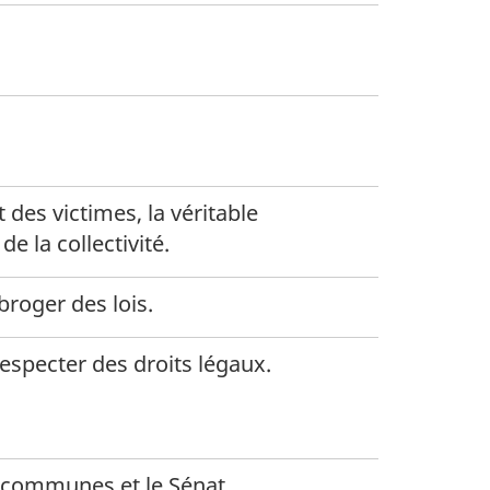
a
d
a
a
 des victimes, la véritable
e la collectivité.
broger des lois.
respecter des droits légaux.
s communes et le Sénat.