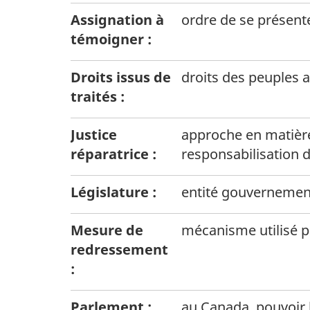
i
Assignation à
ordre de se présent
o
témoigner :
n
Droits issus de
droits des peuples a
traités :
Justice
approche en matière 
réparatrice :
responsabilisation d
Législature :
entité gouvernementa
Mesure de
mécanisme utilisé pa
redressement
:
Parlement :
au Canada, pouvoir 