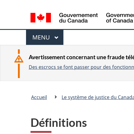
L
a
n
M
g
MENU
P
u
e
R
a
I
n
Avertissement concernant une fraude té
g
N
Des escrocs se font passer pour des fonctionna
u
C
e
I
s
P
e
Vous
A
Accueil
Le système de justice du Canad
l
�tes
L
e
ici
c
:
Définitions
t