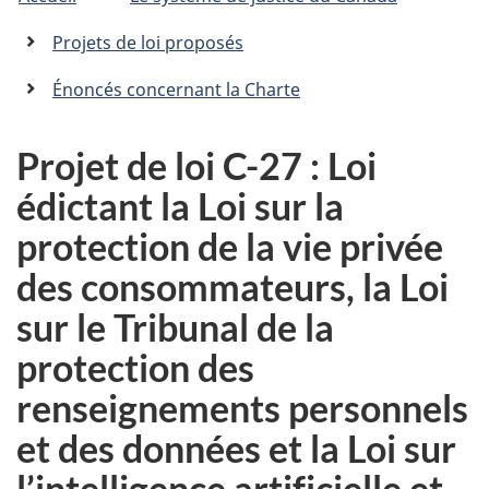
êtes
C
n
a
ici
Projets de loi proposés
n
:
a
Énoncés concernant la Charte
d
a
.
Projet de loi C-27 : Loi
c
édictant la Loi sur la
a
protection de la vie privée
des consommateurs, la Loi
sur le Tribunal de la
protection des
renseignements personnels
et des données et la Loi sur
l’intelligence artificielle et