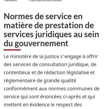
�tes
C
n
a
ici
n
:
Normes de service en
a
d
matière de prestation de
a
services juridiques au sein
.
c
du gouvernement
a
Le ministère de la Justice s'engage à offrir
des services de consultation juridique, de
contentieux et de rédaction législative et
réglementaire de grande qualité
conformément aux normes communes de
service qui sont énoncées ci-après et qui
mettent en évidence le respect des