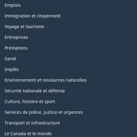
T
Emplois
h
è
Immigration et citoyenneté
m
Voyage et tourisme
e
s
Entreprises
e
t
Prestations
s
u
Santé
j
e
Impôts
t
s
Environnement et ressources naturelles
Sécurité nationale et défense
Culture, histoire et sport
Services de police, justice et urgences
Transport et infrastructure
Le Canada et le monde