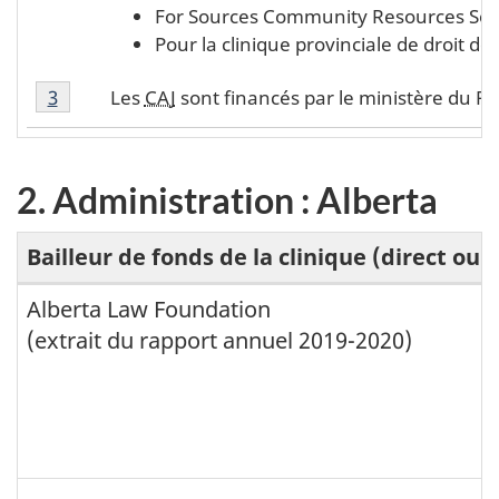
For Sources Community Resources Societ
Pour la clinique provinciale de droit 
Note de bas de page 3 du 1. Administration : Colo
Les
CAJ
sont financés par le ministère du Pr
Retour à la référence de la note
3
du 1. Administration : Colombie-Britannique
2. Administration : Alberta
Bailleur de fonds de la clinique (direct ou i
2
Alberta Law Foundation
(extrait du rapport annuel 2019-2020)
.
A
d
m
i