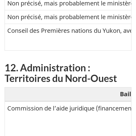
1
Î
Non précisé, mais probablement le ministère 
t
.
l
Non précisé, mais probablement le ministère 
r
A
e
a
d
Conseil des Premières nations du Yukon, avec
-
t
m
d
i
i
u
o
n
-
12. Administration :
n
i
P
Territoires du Nord-Ouest
s
r
:
t
i
Baill
T
r
n
1
Commission de l’aide juridique (financement 
e
a
c
2
r
t
e
.
r
i
-