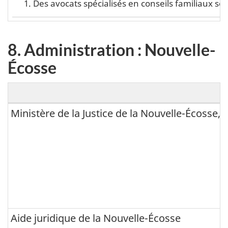
Des avocats spécialisés en conseils familiaux s
n
:
8. Administration : Nouvelle-
N
Écosse
o
u
v
Ministère de la Justice de la Nouvelle-Écosse, 
8
e
.
a
A
u
d
-
m
B
i
r
n
Aide juridique de la Nouvelle-Écosse
u