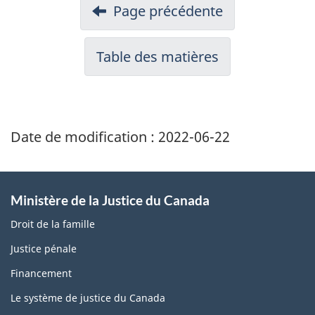
n
Page précédente
d
i
:
o
s
Table des matières
T
r
t
e
r
r
a
r
Date de modification :
2022-06-22
t
i
i
t
o
o
Ministère de la Justice du Canada
n
i
Droit de la famille
r
Justice pénale
:
e
Financement
N
s
Le système de justice du Canada
u