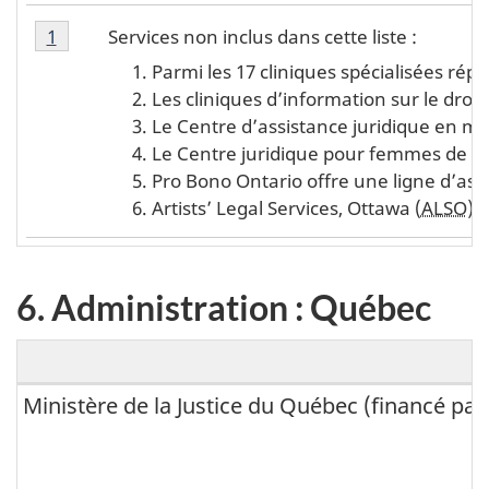
Note de bas de page du 5. Administration : Ontari
a
Note de bas de page 1 du 5. Administration : Ontar
Services non inclus dans cette liste :
Retour à la référence de la note
1
du 5. Administration : Ontario
t
Parmi les 17 cliniques spécialisées rép
i
Les cliniques d’information sur le droit
Le Centre d’assistance juridique en ma
o
Le Centre juridique pour femmes de l’O
n
Pro Bono Ontario offre une ligne d’assi
Artists’ Legal Services, Ottawa (
ALSO
)
o
:
O
6. Administration : Québec
n
t
a
Ministère de la Justice du Québec (financé par
6
r
.
i
A