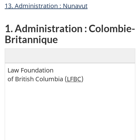
13. Administration : Nunavut
1. Administration : Colombie-
Britannique
1
Law Foundation
of British Columbia (
LFBC
)
.
A
d
m
i
n