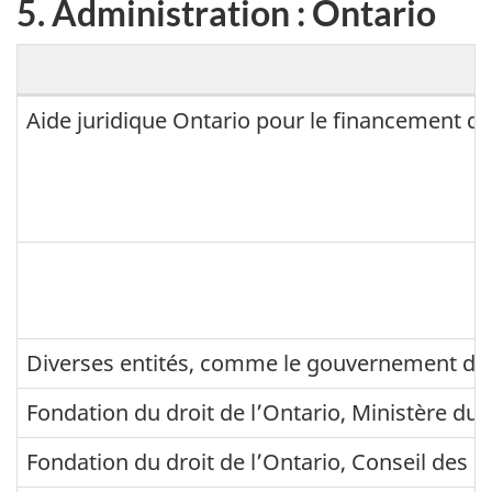
5. Administration : Ontario
5
Aide juridique Ontario pour le financement de 
.
A
d
m
i
n
Diverses entités, comme le gouvernement du C
i
s
Fondation du droit de l’Ontario, Ministère du
t
Fondation du droit de l’Ontario, Conseil des ar
r