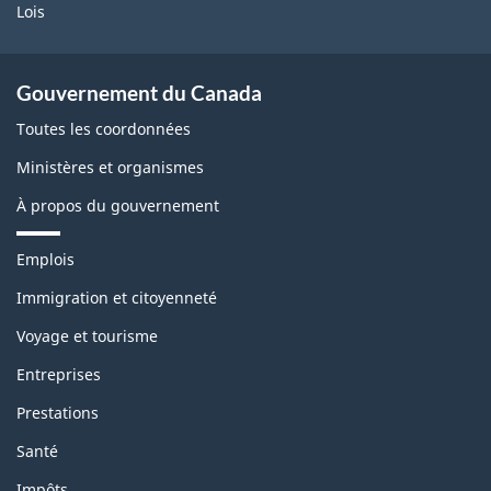
d
Lois
n
u
a
N
v
Gouvernement du Canada
o
u
Toutes les coordonnées
r
t
Ministères et organismes
d
À propos du gouvernement
-
O
T
Emplois
h
u
è
Immigration et citoyenneté
m
e
Voyage et tourisme
e
s
s
Entreprises
e
t
t
Prestations
s
u
Santé
j
e
Impôts