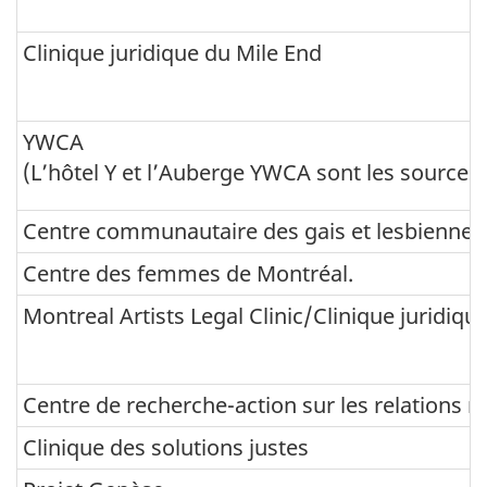
o
d
Clinique juridique du Mile End
m
i
n
YWCA
i
(L’hôtel Y et l’Auberge YWCA sont les source
s
Centre communautaire des gais et lesbiennes
t
Centre des femmes de Montréal.
r
a
Montreal Artists Legal Clinic/Clinique juridiqu
t
i
Centre de recherche-action sur les relations ra
o
Clinique des solutions justes
n