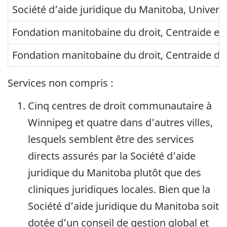
:
m
Société d’aide juridique du Manitoba, Univers
S
i
Fondation manitobaine du droit, Centraide e
a
n
s
i
Fondation manitobaine du droit, Centraide d
k
s
Services non compris :
a
t
t
r
Cinq centres de droit communautaire à
c
a
Winnipeg et quatre dans d’autres villes,
h
t
lesquels semblent être des services
e
i
directs assurés par la Société d’aide
w
o
juridique du Manitoba plutôt que des
a
n
cliniques juridiques locales. Bien que la
n
Société d’aide juridique du Manitoba soit
:
dotée d’un conseil de gestion global et