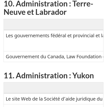
10. Administration : Terre-
v
i
Neuve et Labrador
e
n
l
i
l
s
1
Les gouvernements fédéral et provincial et l
e
t
0
-
r
.
É
a
Gouvernement du Canada, Law Foundation of N
A
c
t
d
o
i
11. Administration : Yukon
m
s
o
i
s
n
n
e
i
1
Le site Web de la Société d’aide juridique du 
:
s