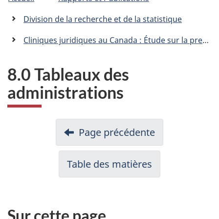
trail
C
n
a
Division de la recherche et de la statistique
n
a
Cliniques juridiques au Canada : Étude sur la prestation de services et les résultats juridiques chez les populations vulnérables dans le contexte de la
d
a
.
8.0 Tableaux des
c
administrations
a
Page précédente
Table des matières
Sur cette page…