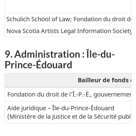
i
n
s
Schulich School of Law; Fondation du droit de 
s
t
w
Nova Scotia Artists Legal Information Society
r
i
a
c
9. Administration : Île-du-
t
k
Prince-Édouard
i
o
Bailleur de fonds de
n
9
Fondation du droit de l’Î.-P.-É., gouvernement 
:
.
Aide juridique – Île-du-Prince-Édouard
N
A
(Ministère de la Justice et de la Sécurité publi
o
d
u
m