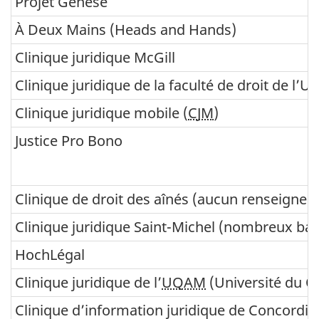
Projet Genèse
:
À Deux Mains (Heads and Hands)
Q
Clinique juridique McGill
u
Clinique juridique de la faculté de droit de l’U
é
Clinique juridique mobile (
CJM
)
b
Justice Pro Bono
e
c
Clinique de droit des aînés (aucun renseignem
Clinique juridique Saint-Michel (nombreux ba
HochLégal
Clinique juridique de l’
UQAM
(Université du Q
Clinique d’information juridique de Concordia