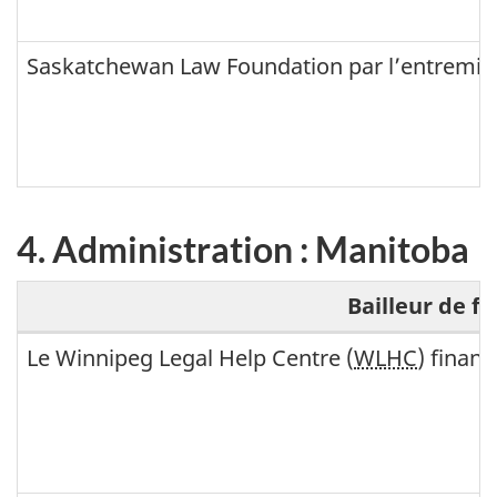
l
m
b
i
Saskatchewan Law Foundation par l’entremis
e
n
r
i
t
s
a
t
r
4. Administration : Manitoba
a
Bailleur de fo
t
i
4
Le
Winnipeg Legal Help Centre (
WLHC
)
financé
o
.
n
A
d