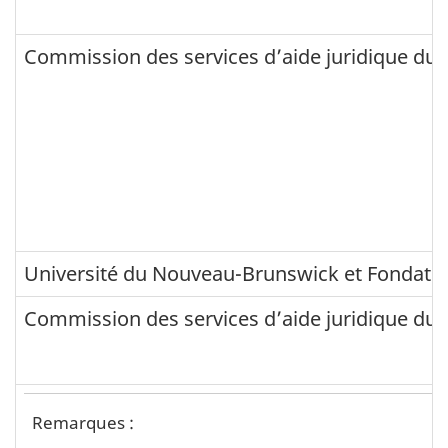
.
A
Commission des services d’aide juridique du 
d
m
i
n
i
s
t
Université du Nouveau-Brunswick et Fondati
r
Commission des services d’aide juridique du 
a
t
i
Note de bas de page du 7. Administration : Nouv
Remarques du 7. Administration : Nouveau-Bruns
Remarques :
o