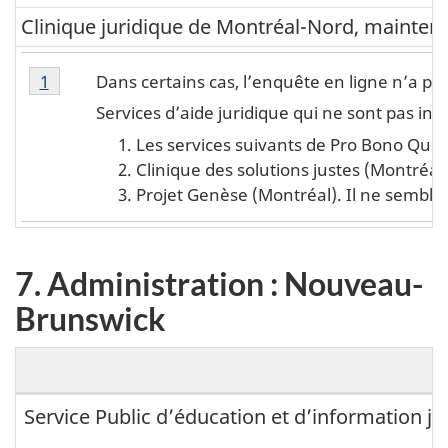
Clinique juridique de Montréal-Nord, maintenan
Note de bas de page du 6. Administration : Québec
Note de bas de page 1 du 6. Administration : Québ
Dans certains cas, l’enquête en ligne n’a pa
Retour à la référence de la note
1
du 6. Administration : Québec
Services d’aide juridique qui ne sont pas incl
Les services suivants de Pro Bono Québ
Clinique des solutions justes (Montréal
Projet Genèse (Montréal). Il ne semble 
7. Administration : Nouveau-
Brunswick
7
Service Public d’éducation et d’information 