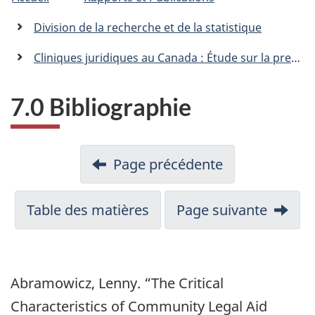
trail
C
n
a
Division de la recherche et de la statistique
n
a
Cliniques juridiques au Canada : Étude sur la prestation de services et les résultats juridiques chez les populations vulnérables dans le contexte de la
d
a
.
7.0 Bibliographie
c
a
Page précédente
Table des matières
Page suivante
Abramowicz, Lenny. “The Critical
Characteristics of Community Legal Aid