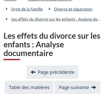
êtes
C
n
a
ici
Droit de la famille
Divorce et séparation
n
:
a
Les effets du divorce sur les enfants : Analyse documentaire
d
a
.
Les effets du divorce sur les
c
enfants : Analyse
a
documentaire
Page précédente
Table des matières
Page suivante