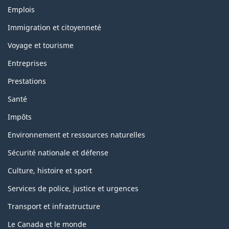
T
Emplois
h
è
Immigration et citoyenneté
m
Voyage et tourisme
e
s
Entreprises
e
t
Prestations
s
u
Santé
j
e
Impôts
t
s
Environnement et ressources naturelles
Sécurité nationale et défense
Culture, histoire et sport
Services de police, justice et urgences
Transport et infrastructure
Le Canada et le monde