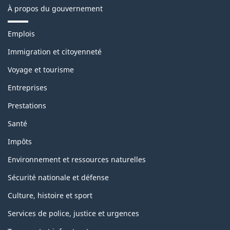
À propos du gouvernement
T
Emplois
h
è
Immigration et citoyenneté
m
Voyage et tourisme
e
s
Entreprises
e
t
Prestations
s
u
Santé
j
e
Impôts
t
s
Environnement et ressources naturelles
Sécurité nationale et défense
Culture, histoire et sport
Services de police, justice et urgences