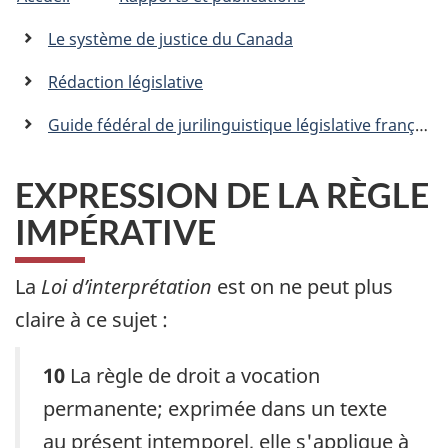
êtes
C
n
a
ici
Le système de justice du Canada
n
:
a
Rédaction législative
d
a
Guide fédéral de jurilinguistique législative française (JLF)
.
c
a
EXPRESSION DE LA RÈGLE
IMPÉRATIVE
La
Loi d’interprétation
est on ne peut plus
claire à ce sujet :
10
La règle de droit a vocation
permanente; exprimée dans un texte
au présent intemporel, elle s'applique à