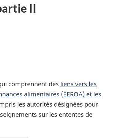
a
artie II
d
a
a
, qui comprennent des
liens vers les
onnances alimentaires (
ÉEROA
) et les
ompris les autorités désignées pour
seignements sur les ententes de