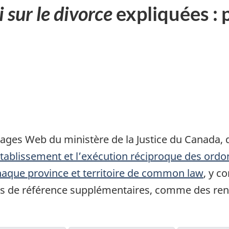
i sur le divorce
expliquées : p
.
c
s pages Web du ministère de la Justice du Canada
 l’établissement et l’exécution réciproque des ord
aque province et territoire de common law
, y c
s de référence supplémentaires, comme des ren