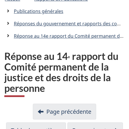
êtes
C
n
a
ici
Publications générales
n
:
a
Réponses du gouvernement et rapports des comités permanents
d
a
Réponse au 14e rapport du Comité permanent de la justice et des droits de la personne
.
c
a
Réponse au 14
rapport du
e
Comité permanent de la
justice et des droits de la
personne
Page précédente