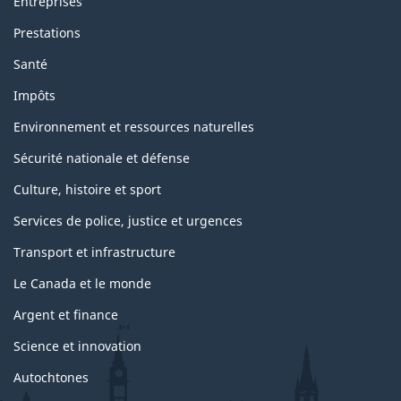
Entreprises
e
t
Prestations
s
u
Santé
j
e
Impôts
t
s
Environnement et ressources naturelles
Sécurité nationale et défense
Culture, histoire et sport
Services de police, justice et urgences
Transport et infrastructure
Le Canada et le monde
Argent et finance
Science et innovation
Autochtones