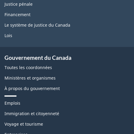
Justice pénale
Financement
Le système de justice du Canada
Lois
Gouvernement du Canada
Toutes les coordonnées
Ministères et organismes
À propos du gouvernement
T
Emplois
h
è
Immigration et citoyenneté
m
Voyage et tourisme
e
s