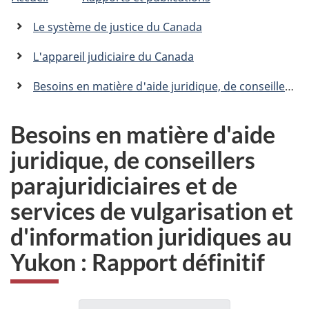
êtes
C
n
a
ici
Le système de justice du Canada
n
:
a
L'appareil judiciaire du Canada
d
a
Besoins en matière d'aide juridique, de conseillers parajuridiciaires et de services de vulgarisation et d'information juridiques au Yukon : Rapport définitif
.
c
a
Besoins en matière d'aide
juridique, de conseillers
parajuridiciaires et de
services de vulgarisation et
d'information juridiques au
Yukon : Rapport définitif