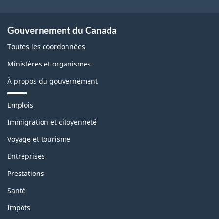
Gouvernement du Canada
Toutes les coordonnées
Ministères et organismes
À propos du gouvernement
T
Emplois
h
è
Immigration et citoyenneté
m
Voyage et tourisme
e
s
Entreprises
e
t
Prestations
s
u
Santé
j
e
Impôts
t