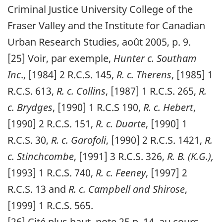
Criminal Justice University College of the
Fraser Valley and the Institute for Canadian
Urban Research Studies
, août 2005, p. 9.
[25]
Voir, par exemple,
Hunter c. Southam
Inc
., [1984] 2 R.C.S. 145,
R. c. Therens
, [1985] 1
R.C.S. 613,
R. c. Collins
, [1987] 1 R.C.S. 265,
R.
c. Brydges
, [1990] 1 R.C.S 190,
R. c. Hebert
,
[1990] 2 R.C.S. 151,
R. c. Duarte
, [1990] 1
R.C.S. 30,
R. c. Garofoli
, [1990] 2 R.C.S. 1421,
R.
c. Stinchcombe
, [1991] 3 R.C.S. 326,
R. B. (K.G.),
[1993] 1 R.C.S. 740,
R. c. Feeney
, [1997] 2
R.C.S. 13 and
R. c.
Campbell and Shirose
,
[1999] 1 R.C.S. 565.
[26]
Cité plus haut, note 25 p. 14, au cours