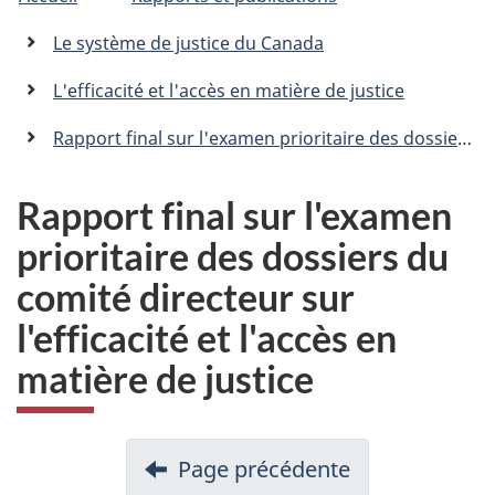
êtes
C
n
a
ici
Le système de justice du Canada
n
:
a
L'efficacité et l'accès en matière de justice
d
a
Rapport final sur l'examen prioritaire des dossiers du comité directeur sur l'efficacité et l'accès en matière de justice
.
c
a
Rapport final sur l'examen
prioritaire des dossiers du
comité directeur sur
l'efficacité et l'accès en
matière de justice
Page précédente