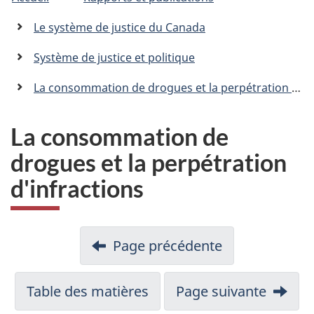
êtes
C
n
a
ici
Le système de justice du Canada
n
:
a
Système de justice et politique
d
a
La consommation de drogues et la perpétration d'infractions
.
c
a
La consommation de
drogues et la perpétration
d'infractions
Page précédente
Table des matières
Page suivante