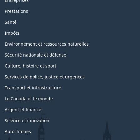
Entreprises
e
t
Prestations
s
u
Santé
j
e
Impôts
t
s
Environnement et ressources naturelles
Sécurité nationale et défense
Culture, histoire et sport
Services de police, justice et urgences
Transport et infrastructure
Le Canada et le monde
Argent et finance
Science et innovation
Autochtones