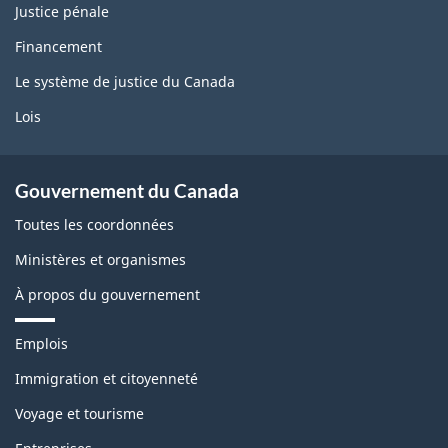
Justice pénale
Financement
Le système de justice du Canada
Lois
Gouvernement du Canada
Toutes les coordonnées
Ministères et organismes
À propos du gouvernement
T
Emplois
h
è
Immigration et citoyenneté
m
Voyage et tourisme
e
s