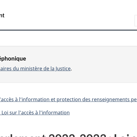
Passer
Passer
Passer
au
à
à
R
contenu
«
la
e
principal
À
version
c
propos
HTML
c
de
simplifiée
h
ce
r
e
site
léphonique
c
r
ires du ministère de la Justice
.
c
r
h
e
’accès à l’information et protection des renseignements p
s
oi sur l’accès à l’information