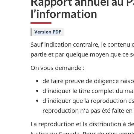
Rapport annuel au Pa
i
l’information
o
n
Version PDF
Sauf indication contraire, le contenu
partie et par quelque moyen que ce so
On vous demande :
de faire preuve de diligence rais
d’indiquer le titre complet du mat
d’indiquer que la reproduction e
reproduction n’a pas été faite en
La reproduction et la distribution à d
Justice du Canada. Pour de plus ampl