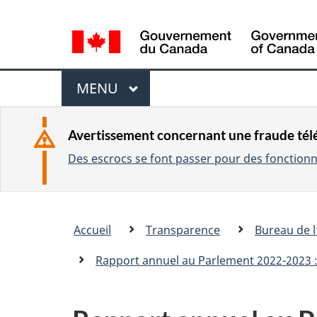
L
a
n
M
g
MENU
P
u
e
R
a
I
n
Avertissement concernant une fraude té
g
N
Des escrocs se font passer pour des fonctionna
u
C
e
I
s
P
e
Breadcrumb
A
Accueil
Transparence
Bureau de l
l
trail
L
e
Rapport annuel au Parlement 2022-2023 : L
c
t