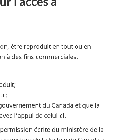
r l’accès à
a
d
a
a
on, être reproduit en tout ou en
on à des fins commerciales.
oduit;
ur;
e gouvernement du Canada et que la
ec l’appui de celui-ci.
 permission écrite du ministère de la
 ministère de la Justice du Canada à