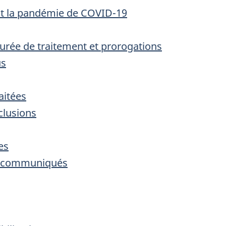
 la pandémie de COVID-19
durée de traitement et prorogations
us
aitées
clusions
es
s communiqués