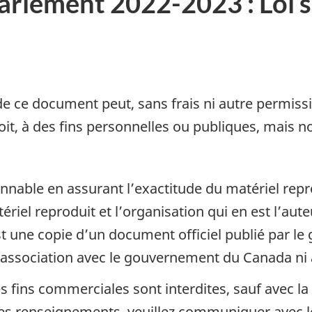
rlement 2022-2023 : Loi su
.
c
 de ce document peut, sans frais ni autre permissi
it, à des fins personnelles ou publiques, mais n
onnable en assurant l’exactitude du matériel repr
ériel reproduit et l’organisation qui en est l’aute
st une copie d’un document officiel publié par l
 association avec le gouvernement du Canada ni av
es fins commerciales sont interdites, sauf avec la
es renseignements, veuillez communiquer avec le