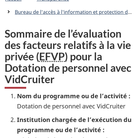
�tes
C
n
a
ici
Bureau de l'accès à l'information et protection des renseignements personnels
n
:
a
d
Sommaire de l’évaluation
a
des facteurs relatifs à la vie
.
c
privée (
EFVP
) pour la
a
Dotation de personnel avec
VidCruiter
Nom du programme ou de l’activité :
Dotation de personnel avec VidCruiter
Institution chargée de l’exécution du
programme ou de l’activité :