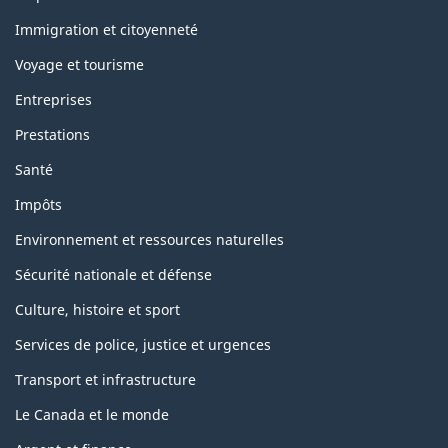
h
è
Immigration et citoyenneté
m
Voyage et tourisme
e
s
Entreprises
e
t
Prestations
s
u
Santé
j
e
Impôts
t
s
Environnement et ressources naturelles
Sécurité nationale et défense
Culture, histoire et sport
Services de police, justice et urgences
Transport et infrastructure
Le Canada et le monde