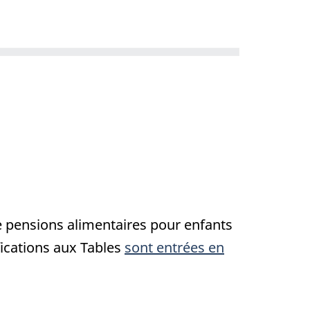
a
d
a
a
e pensions alimentaires pour enfants
fications aux Tables
sont entrées en