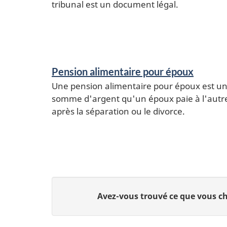
e
tribunal est un document légal.
s
e
t
Pension alimentaire pour époux
r
Une pension alimentaire pour époux est u
somme d'argent qu'un époux paie à l'autr
e
après la séparation ou le divorce.
n
s
e
i
D
Avez-vous trouvé ce que vous c
g
o
n
n