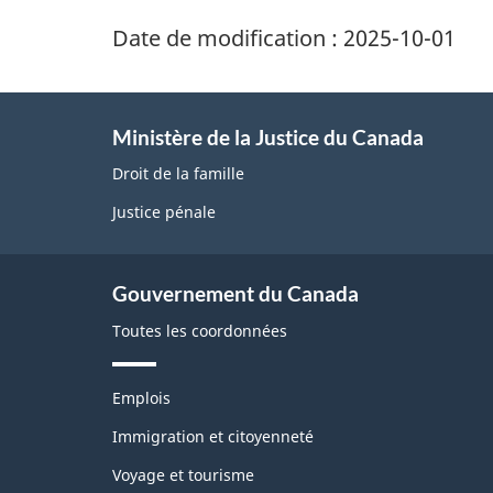
n
e
Date de modification :
2025-10-01
e
z
m
v
e
o
Ministère de la Justice du Canada
t
n
Droit de la famille
r
t
e
Justice pénale
r
s
é
Gouvernement du Canada
t
r
Toutes les coordonnées
o
a
T
Emplois
c
h
è
Immigration et citoyenneté
t
m
i
Voyage et tourisme
e