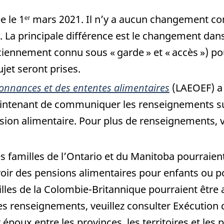
e le 1
mars 2021. Il n’y a aucun changement con
er
La principale différence est le changement dans l
ciennement connu sous « garde » et « accès ») pour
ujet seront prises.
rdonnances et des ententes alimentaires
(LAEOEF) a 
ntenant de communiquer les renseignements su
ion alimentaire. Pour plus de renseignements, 
s familles de l’Ontario et du Manitoba pourraient
voir des pensions alimentaires pour enfants ou p
milles de la Colombie-Britannique pourraient êtr
es renseignements, veuillez consulter Exécutio
époux entre les provinces, les territoires et les 