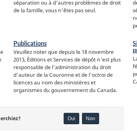
séparation ou à d'autres problèmes de droit
d
de la famille, vous n'êtes pas seul.
s
n
p
Publications
S
p
ne
Veuillez noter que depuis le 18 novembre
L
e
2013, Éditions et Services de dépôt n'est plus
f
responsable de l'administration du droit
p
d'auteur de la Couronne et de l'octroi de
C
licences au nom des ministères et
organismes du gouvernement du Canada.
herchiez?
Oui
Non