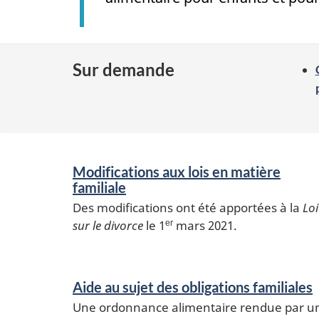
Sur demande
S
Modifications aux lois en matière
e
familiale
Des modifications ont été apportées à la
Loi
r
sur le divorce
le 1
mars 2021.
er
v
i
Aide au sujet des obligations familiales
c
Une ordonnance alimentaire rendue par u