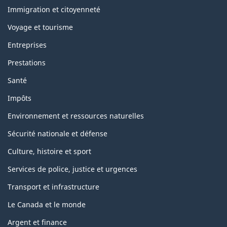
h
è
Immigration et citoyenneté
m
Voyage et tourisme
e
s
Entreprises
e
t
Prestations
s
u
Santé
j
e
Impôts
t
s
Environnement et ressources naturelles
Sécurité nationale et défense
Culture, histoire et sport
Services de police, justice et urgences
Transport et infrastructure
Le Canada et le monde
Argent et finance