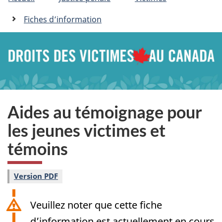
�tes
C
n
a
ici
Fiches d’information
n
:
a
d
a
.
c
a
Aides au témoignage pour
les jeunes victimes et
témoins
Version PDF
Veuillez noter que cette fiche
d’information est actuellement en cours