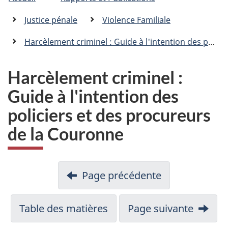
�tes
C
n
a
ici
Justice pénale
Violence Familiale
n
:
a
Harcèlement criminel : Guide à l'intention des policiers et des procureurs de la Couronne
d
a
.
Harcèlement criminel :
c
Guide à l'intention des
a
policiers et des procureurs
de la Couronne
Page précédente
Table des matières
Page suivante