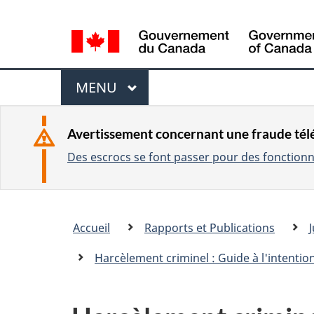
L
a
n
M
g
MENU
P
u
e
R
a
I
n
Avertissement concernant une fraude té
g
N
Des escrocs se font passer pour des fonctionna
u
C
e
I
s
P
e
Vous
A
Accueil
Rapports et Publications
l
�tes
L
e
ici
Harcèlement criminel : Guide à l'intentio
c
:
t