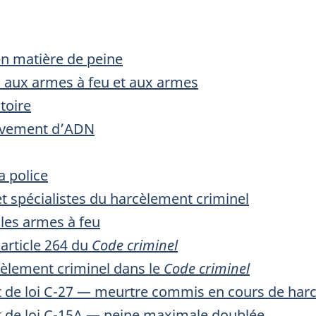
n matière de peine
 aux armes à feu et aux armes
toire
èvement d’ADN
a police
 spécialistes du harcèlement criminel
 les armes à feu
l’article 264 du
Code criminel
rcèlement criminel dans le
Code criminel
t de loi C-27 — meurtre commis en cours de har
t de loi C-15A — peine maximale doublée