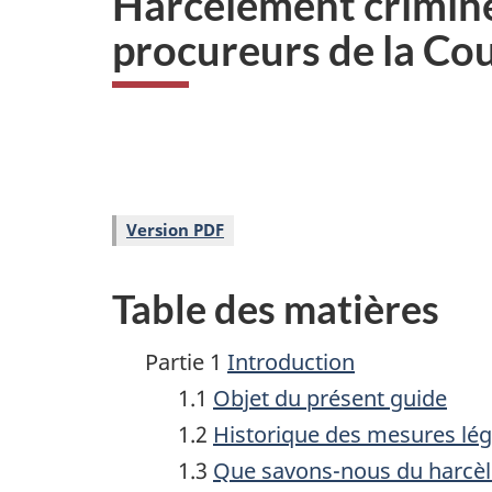
Harcèlement criminel 
i
procureurs de la Co
o
n
Version PDF
Table des matières
Partie 1
Introduction
1.1
Objet du présent guide
1.2
Historique des mesures légi
1.3
Que savons-nous du harcèl