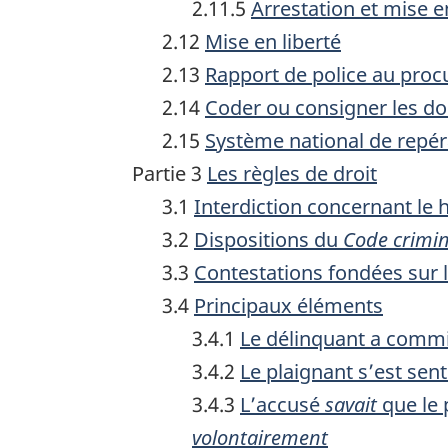
2.11.5
Arrestation et mise 
2.12
Mise en liberté
2.13
Rapport de police au proc
2.14
Coder ou consigner les dos
2.15
Système national de repér
Partie 3
Les règles de droit
3.1
Interdiction concernant le 
3.2
Dispositions du
Code crimin
3.3
Contestations fondées sur 
3.4
Principaux éléments
3.4.1
Le délinquant a commi
3.4.2
Le plaignant s’est sent
3.4.3
L’accusé
savait
que le 
volontairement