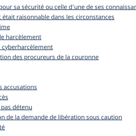
 pour sa sécurité ou celle d’une de ses connaissa
t était raisonnable dans les circonstances
time
de harcèlement
au cyberharcèlement
ention des procureurs de la couronne
s accusations
cès
t pas détenu
ion de la demande de libération sous caution
té