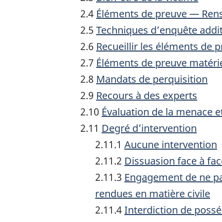
2.4
Éléments de preuve — Rensei
2.5
Techniques d’enquête addit
2.6
Recueillir les éléments de 
2.7
Éléments de preuve matéri
2.8
Mandats de perquisition
2.9
Recours à des experts
2.10
Évaluation de la menace e
2.11
Degré d’intervention
2.11.1
Aucune intervention
2.11.2
Dissuasion face à fac
2.11.3
Engagement de ne pas
rendues en matière civile
2.11.4
Interdiction de poss