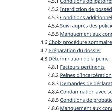
4.5.1
Conditions obligatoire
4.5.2
Interdiction de possé
4.5.3
Conditions additionnel
4.5.4
Suivi auprès des polici
4.5.5
Manquement aux condit
4.6
Choix procédure sommaire
4.7
Préparation du dossier
4.8
Détermination de la peine
4.8.1
Facteurs pertinents
4.8.2
Peines d’incarcération
4.8.3
Demandes de déclarati
4.8.4
Condamnation avec su
4.8.5
Conditions de probati
4.8.6
Manquement aux condi