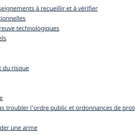
gnements à recueillir et à vérifier
ionnelles
preuve technologiques
els
t du risque
e
 troubler l’ordre public et ordonnances de pro
éder une arme