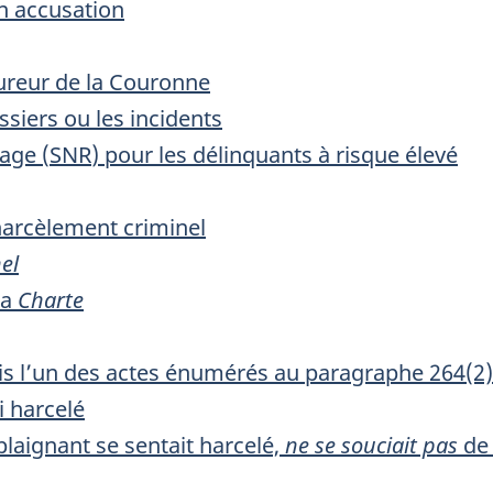
en accusation
ureur de la Couronne
siers ou les incidents
age (
SNR
) pour les délinquants à risque élevé
harcèlement criminel
el
la
Charte
s l’un des actes énumérés au paragraphe 264(2)
i harcelé
plaignant se sentait harcelé,
ne se souciait pas
de 