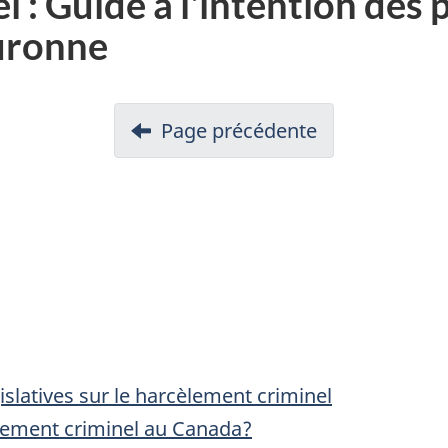
: Guide à l'intention des p
uronne
.
c
Page précédente
slatives sur le harcèlement criminel
ement criminel au Canada?