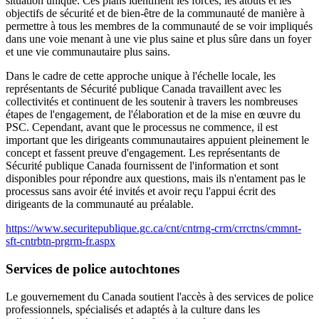
situation unique. Ces plans identifient les forces, les atouts et les
objectifs de sécurité et de bien-être de la communauté de manière à
permettre à tous les membres de la communauté de se voir impliqués
dans une voie menant à une vie plus saine et plus sûre dans un foyer
et une vie communautaire plus sains.
Dans le cadre de cette approche unique à l'échelle locale, les
représentants de Sécurité publique Canada travaillent avec les
collectivités et continuent de les soutenir à travers les nombreuses
étapes de l'engagement, de l'élaboration et de la mise en œuvre du
PSC. Cependant, avant que le processus ne commence, il est
important que les dirigeants communautaires appuient pleinement le
concept et fassent preuve d'engagement. Les représentants de
Sécurité publique Canada fournissent de l'information et sont
disponibles pour répondre aux questions, mais ils n'entament pas le
processus sans avoir été invités et avoir reçu l'appui écrit des
dirigeants de la communauté au préalable.
https://www.securitepublique.gc.ca/cnt/cntrng-crm/crrctns/cmmnt-
sft-cntrbtn-prgrm-fr.aspx
Services de police autochtones
Le gouvernement du Canada soutient l'accès à des services de police
professionnels, spécialisés et adaptés à la culture dans les