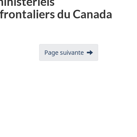
inistériels
 frontaliers du Canada
.
c
Page suivante