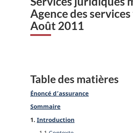
Services juridiques m
i
Agence des services
o
n
Août 2011
Table des matières
Énoncé d’assurance
Sommaire
1.
Introduction
1.1
Contexte