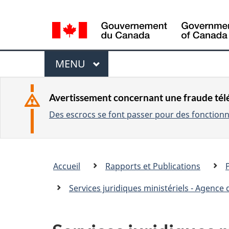
L
a
n
M
g
MENU
P
u
e
R
a
I
n
Avertissement concernant une fraude té
g
N
Des escrocs se font passer pour des fonctionna
u
C
e
I
s
P
e
Vous
A
Accueil
Rapports et Publications
l
êtes
L
e
ici
Services juridiques ministériels - Agence
c
:
t